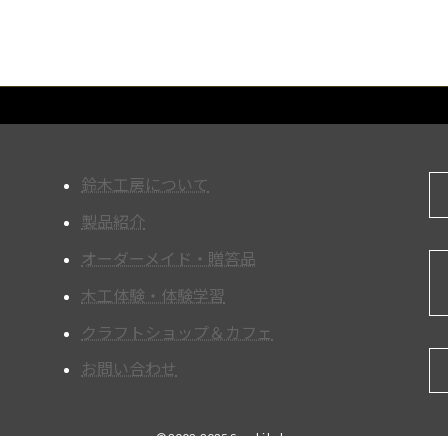
鈴木工房について
製品紹介
オーダーメイド・贈答品
木工体験・体験学習
クラフトショップ＆カフェ
お問い合わせ
© 2002-2025 Suzuki kobo