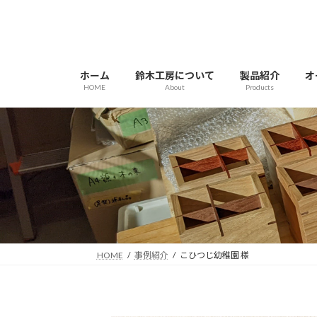
コ
ナ
ン
ビ
テ
ゲ
ン
ー
ホーム
鈴木工房について
製品紹介
オ
ツ
シ
HOME
About
Products
へ
ョ
ス
ン
キ
に
ッ
移
プ
動
HOME
事例紹介
こひつじ幼稚園 様